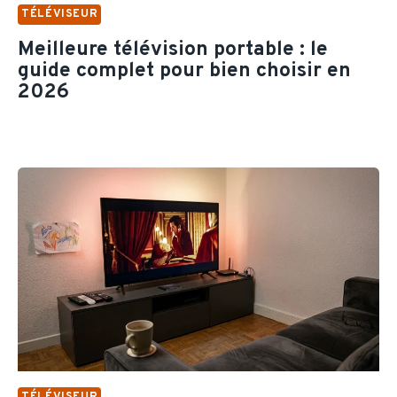
E
TÉLÉVISEUR
U
R
Meilleure télévision portable : le
I
guide complet pour bien choisir en
D
2026
É
A
L
TÉLÉVISEUR