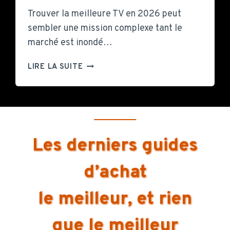
Trouver la meilleure TV en 2026 peut
sembler une mission complexe tant le
marché est inondé…
M
LIRE LA SUITE
E
I
L
L
E
U
Les derniers guides
R
E
d’achat
T
V
le meilleur, et rien
2
0
2
que le meilleur